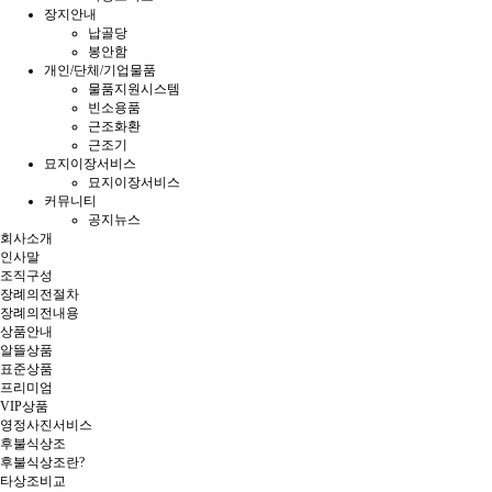
장지안내
납골당
봉안함
개인/단체/기업물품
물품지원시스템
빈소용품
근조화환
근조기
묘지이장서비스
묘지이장서비스
커뮤니티
공지뉴스
회사소개
인사말
조직구성
장례의전절차
장례의전내용
상품안내
알뜰상품
표준상품
프리미엄
VIP상품
영정사진서비스
후불식상조
후불식상조란?
타상조비교