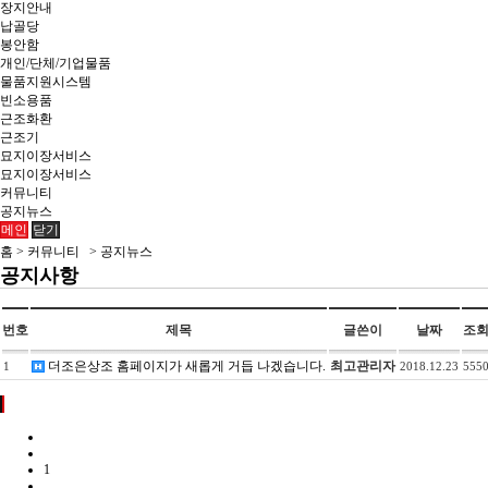
장지안내
납골당
봉안함
개인/단체/기업물품
물품지원시스템
빈소용품
근조화환
근조기
묘지이장서비스
묘지이장서비스
커뮤니티
공지뉴스
메인
닫기
홈 > 커뮤니티 > 공지뉴스
공지사항
번호
제목
글쓴이
날짜
조
더조은상조 홈페이지가 새롭게 거듭 나겠습니다.
최고관리자
1
2018.12.23
555
1