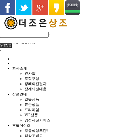
글이 없습니다.
MENU
회사소개
인사말
조직구성
장례의전절차
장례의전내용
상품안내
알뜰상품
표준상품
프리미엄
VIP상품
영정사진서비스
후불식상조
후불식상조란?
타상조비교