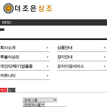
MENU
회사소개
상품안내
후불식상조
장지안내
개인/단체/기업물품
묘지이장서비스
커뮤니티
메인
닫기
New Post